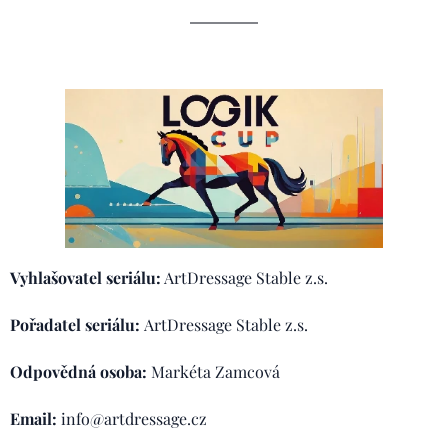
Vyhlašovatel seriálu:
ArtDressage Stable z.s.
Pořadatel seriálu:
ArtDressage Stable z.s.
Odpovědná osoba:
Markéta Zamcová
Email:
info@artdressage.cz